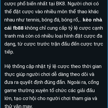
cược phổ biến nhất tại BK8. Người chơi có
thể đặt cược vào nhiều môn thể thao khác
nhau như tennis, bóng đá, bóng rổ,..
kèo nhà
cái fb88
không chỉ cung cấp tỷ lệ cược cạnh
tranh mà còn có nhiều loại hình đặt cược đa
dạng, từ cược trước trận đấu đến cược trực
tiếp.
Hệ thống cập nhật tỷ lệ cược theo thời gian
thực giúp người chơi dễ dàng theo dõi và
đưa ra quyết định đúng đắn. Ngoài ra, cổng
game
thường xuyên tổ chức các giải đấu
lớn, tạo cơ hội cho người chơi tham gia và
thử vận may.