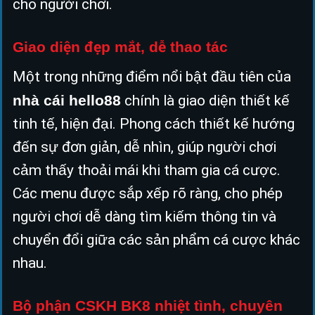
cho người chơi.
Giao diện đẹp mắt, dễ thao tác
Một trong những điểm nổi bật đầu tiên của
nhà cái hello88
chính là giao diện thiết kế
tinh tế, hiện đại. Phong cách thiết kế hướng
đến sự đơn giản, dễ nhìn, giúp người chơi
cảm thấy thoải mái khi tham gia cá cược.
Các menu được sắp xếp rõ ràng, cho phép
người chơi dễ dàng tìm kiếm thông tin và
chuyển đổi giữa các sản phẩm cá cược khác
nhau.
Bộ phận CSKH BK8 nhiệt tình, chuyên