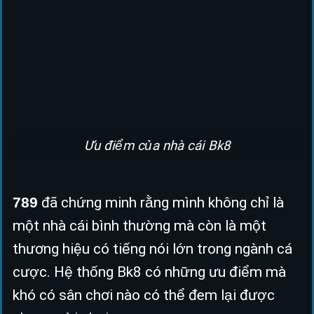
Ưu điểm của nhà cái Bk8
789
đã chứng minh rằng mình không chỉ là
một nhà cái bình thường mà còn là một
thương hiệu có tiếng nói lớn trong ngành cá
cược. Hệ thống Bk8 có những ưu điểm mà
khó có sân chơi nào có thể đem lại được