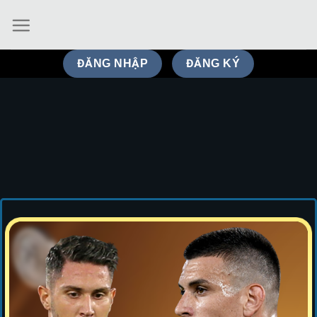
Skip
to
content
ĐĂNG NHẬP
ĐĂNG KÝ