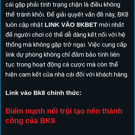
cái gặp phải tình trạng chặn là điều không
thể tránh khỏi. Để giải quyết vấn đề này, BK8
luôn cập nhật
LINK VÀO 8KBET
mới nhất
để người chơi có thể dễ dàng kết nối với hệ
thống mà không gặp trở ngại. Việc cung cấp
link dự phòng không chỉ đảm bảo tính liên
tục trong hoạt động cá cược mà còn thể
hiện cam kết của nhà cái đối với khách hàng.
Link vào Bk8 chính thức:
Điểm mạnh nổi trội tạo nên thành
công của BK8