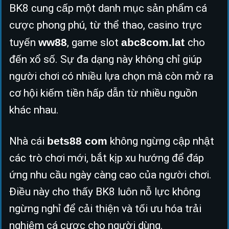
BK8 cung cấp một danh mục sản phẩm cá
cược phong phú, từ thể thao, casino trực
tuyến
ww88
, game slot
abc8com.lat
cho
đến xổ số. Sự đa dạng này không chỉ giúp
người chơi có nhiều lựa chọn mà còn mở ra
cơ hội kiếm tiền hấp dẫn từ nhiều nguồn
khác nhau.
Nhà cái
bets88 com
không ngừng cập nhật
các trò chơi mới, bắt kịp xu hướng để đáp
ứng nhu cầu ngày càng cao của người chơi.
Điều này cho thấy BK8 luôn nỗ lực không
ngừng nghỉ để cải thiện và tối ưu hóa trải
nghiệm cá cược cho người dùng.