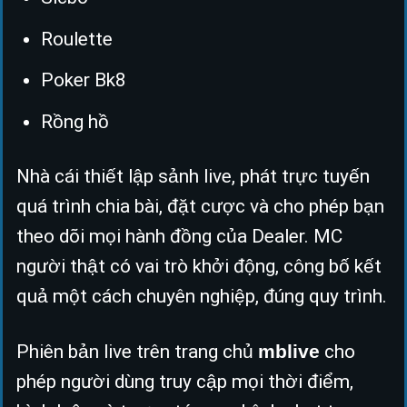
Roulette
Poker Bk8
Rồng hồ
Nhà cái thiết lập sảnh live, phát trực tuyến
quá trình chia bài, đặt cược và cho phép bạn
theo dõi mọi hành đồng của Dealer. MC
người thật có vai trò khởi động, công bố kết
quả một cách chuyên nghiệp, đúng quy trình.
Phiên bản live trên trang chủ
mblive
cho
phép người dùng truy cập mọi thời điểm,