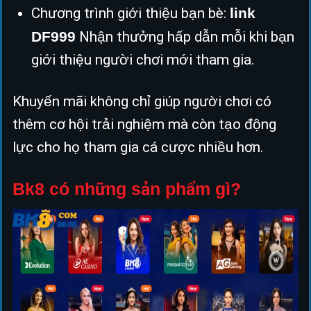
Chương trình giới thiệu bạn bè:
link
DF999
Nhận thưởng hấp dẫn mỗi khi bạn
giới thiệu người chơi mới tham gia.
Khuyến mãi không chỉ giúp người chơi có
thêm cơ hội trải nghiệm mà còn tạo động
lực cho họ tham gia cá cược nhiều hơn.
Bk8 có những sản phẩm gì?