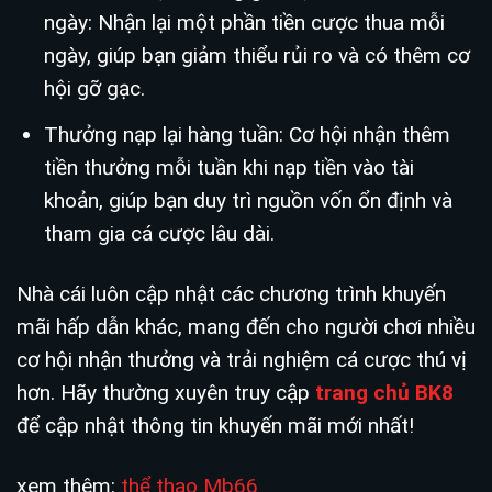
ngày: Nhận lại một phần tiền cược thua mỗi
ngày, giúp bạn giảm thiểu rủi ro và có thêm cơ
hội gỡ gạc.
Thưởng nạp lại hàng tuần: Cơ hội nhận thêm
tiền thưởng mỗi tuần khi nạp tiền vào tài
khoản, giúp bạn duy trì nguồn vốn ổn định và
tham gia cá cược lâu dài.
Nhà cái luôn cập nhật các chương trình khuyến
mãi hấp dẫn khác, mang đến cho người chơi nhiều
cơ hội nhận thưởng và trải nghiệm cá cược thú vị
hơn. Hãy thường xuyên truy cập
trang chủ BK8
để cập nhật thông tin khuyến mãi mới nhất!
xem thêm:
thể thao Mb66