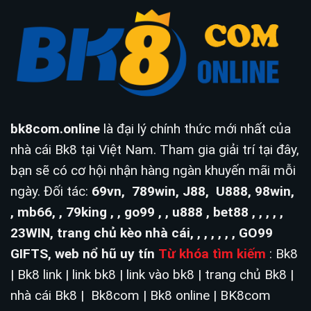
bk8com.online
là đại lý chính thức mới nhất của
nhà cái Bk8 tại Việt Nam. Tham gia giải trí tại đây,
bạn sẽ có cơ hội nhận hàng ngàn khuyến mãi mỗi
ngày. Đối tác:
69vn
,
789win
,
J88
,
U888
,
98win
,
,
mb66
, ,
79king
, ,
go99
, ,
u888
,
bet88
, , , , ,
23WIN
,
trang chủ kèo nhà cái
, , , , , , ,
GO99
GIFTS
,
web nổ hũ uy tín
Từ khóa tìm kiếm
: Bk8
| Bk8 link | link bk8 | link vào bk8 | trang chủ Bk8 |
nhà cái Bk8 | Bk8com | Bk8 online | BK8com