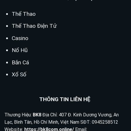
Thể Thao
Thể Thao Điện Tử
Casino
Nổ Hũ
Bắn Cá
Xổ Số
THÔNG TIN LIÊN HỆ
Thương Hiệu:
BK8
Địa Chỉ: 407 Đ. Kinh Dương Vương, An
Lạc, Bình Tân, Hồ Chí Minh, Việt Nam SĐT: 0945258512
Website:
https://bk8com.online/
Email: