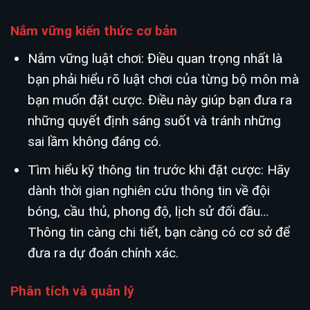
Nắm vững kiến thức cơ bản
Nắm vững luật chơi: Điều quan trọng nhất là
bạn phải hiểu rõ luật chơi của từng bộ môn mà
bạn muốn đặt cược. Điều này giúp bạn đưa ra
những quyết định sáng suốt và tránh những
sai lầm không đáng có.
Tìm hiểu kỹ thông tin trước khi đặt cược: Hãy
dành thời gian nghiên cứu thông tin về đội
bóng, cầu thủ, phong độ, lịch sử đối đầu…
Thông tin càng chi tiết, bạn càng có cơ sở để
đưa ra dự đoán chính xác.
Phân tích và quản lý